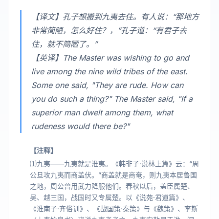
【译文】孔子想搬到九夷去住。有人说：“那地方
非常简陋，怎么好住？，”孔子道：“有君子去
住，就不简陋了。”
【英译】The Master was wishing to go and
live among the nine wild tribes of the east.
Some one said, "They are rude. How can
you do such a thing?" The Master said, "If a
superior man dwelt among them, what
rudeness would there be?"
【注释】
⑴九夷——九夷就是淮夷。《韩非子·说林上篇》云：“周
公旦攻九夷而商盖伏。”商盖就是商奄，则九夷本居鲁国
之地，周公曾用武力降服他们。春秋以后，盖臣属楚、
吴、越三国，战国时又专属楚。以《说苑·君道篇》、
《淮南子·齐俗训》、《战国策·秦策》与《魏策》、李斯