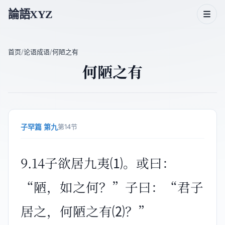
論語XYZ
首页
/
论语成语
/
何陋之有
何陋之有
论语二十篇
论语人物
论语主题
子罕篇 第九
第14节
论语成语
9.14子欲居九夷⑴。或曰：
“陋，如之何？”子曰：“君子
居之，何陋之有⑵？”