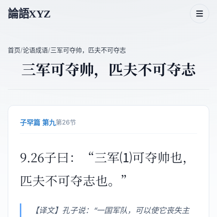
論語XYZ
首页
/
论语成语
/
三军可夺帅，匹夫不可夺志
三军可夺帅，匹夫不可夺志
论语二十篇
论语人物
论语主题
子罕篇 第九
第26节
论语成语
9.26子曰：“三军⑴可夺帅也，
匹夫不可夺志也。”
【译文】孔子说：“一国军队，可以使它丧失主