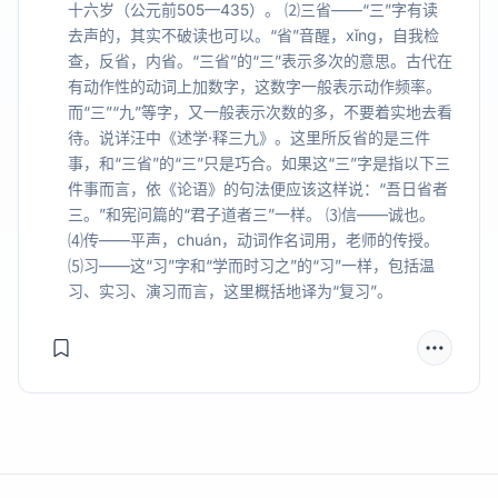
十六岁（公元前505—435）。 ⑵三省——“三”字有读
去声的，其实不破读也可以。“省”音醒，xǐng，自我检
查，反省，内省。“三省”的“三”表示多次的意思。古代在
有动作性的动词上加数字，这数字一般表示动作频率。
而“三”“九”等字，又一般表示次数的多，不要着实地去看
待。说详汪中《述学·释三九》。这里所反省的是三件
事，和“三省”的“三”只是巧合。如果这“三”字是指以下三
件事而言，依《论语》的句法便应该这样说：“吾日省者
三。”和宪问篇的“君子道者三”一样。 ⑶信——诚也。
⑷传——平声，chuán，动词作名词用，老师的传授。
⑸习——这“习”字和“学而时习之”的“习”一样，包括温
习、实习、演习而言，这里概括地译为“复习”。