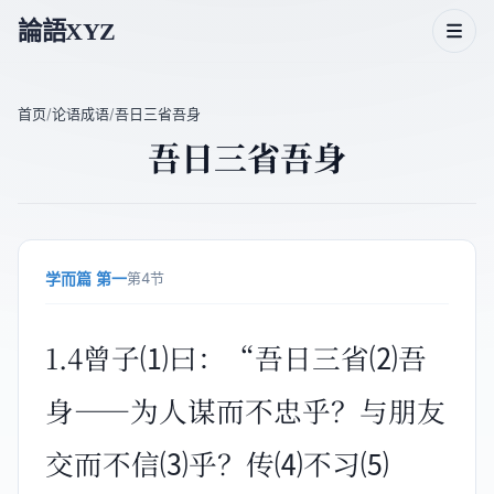
論語XYZ
首页
/
论语成语
/
吾日三省吾身
吾日三省吾身
论语二十篇
论语人物
论语主题
学而篇 第一
第4节
论语成语
1.4曾子⑴曰：“吾日三省⑵吾
身——为人谋而不忠乎？与朋友
交而不信⑶乎？传⑷不习⑸