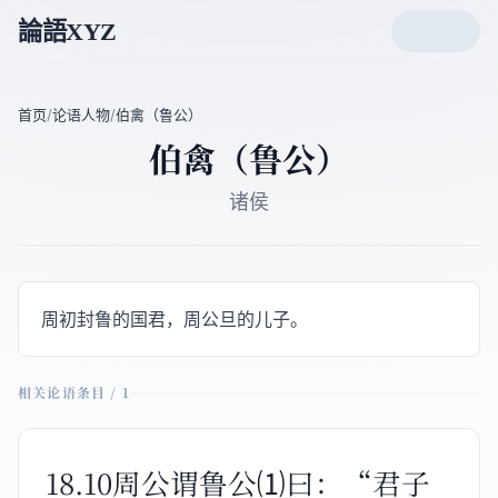
論語XYZ
首页
/
论语人物
/
伯禽（鲁公）
伯禽（鲁公）
诸侯
周初封鲁的国君，周公旦的儿子。
相关论语条目 / 1
18.10周公谓鲁公⑴曰：“君子