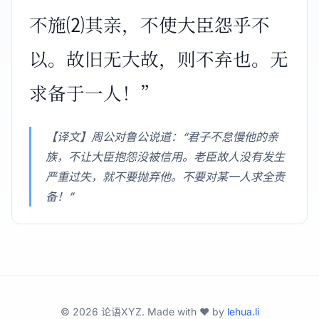
不施⑵其亲，不使大臣怨乎不
以。故旧无大故，则不弃也。无
求备于一人！”
【译文】周公对鲁公说道：“君子不怠慢他的亲
族，不让大臣抱怨没被信用。老臣故人没有发生
严重过失，就不要抛弃他。不要对某一人求全责
备！”
©
2026
论语XYZ. Made with ❤️ by
lehua.li