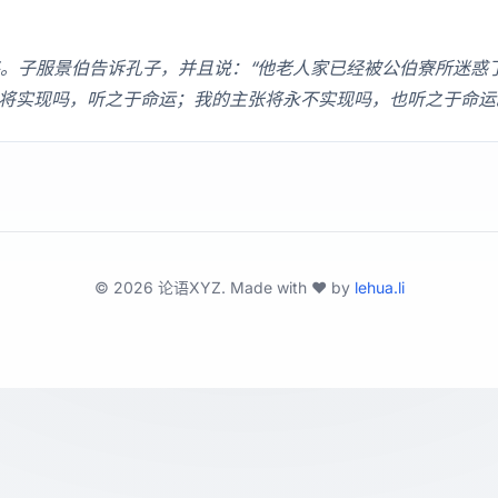
。子服景伯告诉孔子，并且说：“他老人家已经被公伯寮所迷惑
张将实现吗，听之于命运；我的主张将永不实现吗，也听之于命运
©
2026
论语XYZ. Made with ❤️ by
lehua.li