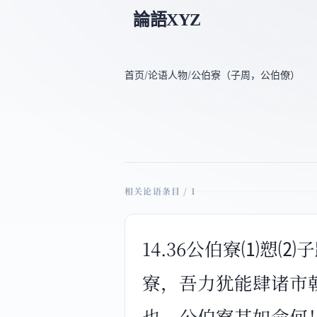
論語XYZ
首页
/
论语人物
/
公伯寮（子周，公伯僚）
相关论语条目 / 1
14.36公伯寮⑴愬
寮，吾力犹能肆诸市
也。公伯寮其如命何