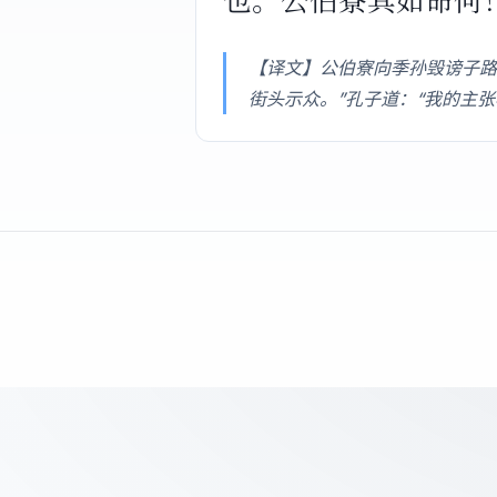
【译文】公伯寮向季孙毁谤子路
街头示众。”孔子道：“我的主