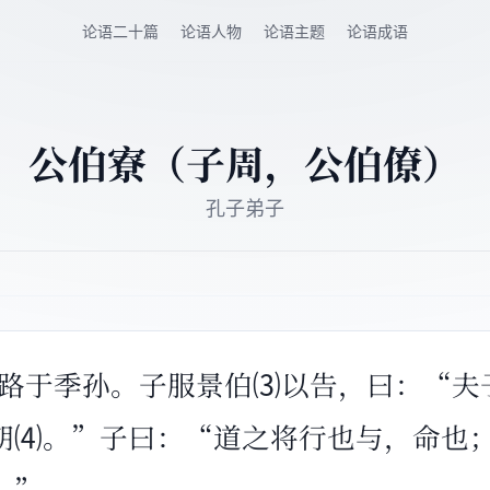
论语二十篇
论语人物
论语主题
论语成语
公伯寮（子周，公伯僚）
孔子弟子
⑵子路于季孙。子服景伯⑶以告，曰：“
朝⑷。”子曰：“道之将行也与，命也
！”