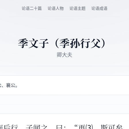
论语二十篇
论语人物
论语主题
论语成语
季文子（季孙行父）
卿大夫
公、襄公。
⑵而后行。子闻之，曰：“再⑶，斯可矣