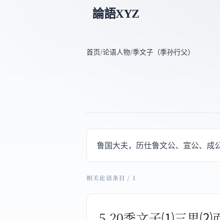
論語XYZ
首页
/
论语人物
/
季文子（季孙行父）
鲁国大夫，历仕鲁文公、宣公、成
相关论语条目 / 1
5.20季文子⑴三思