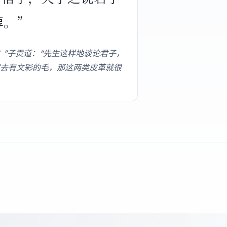
鞟。”
”子贡道：“先生这样地谈论君子，
去有文彩的毛，那这两类皮革就很