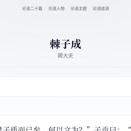
论语二十篇
论语人物
论语主题
论语成语
棘子成
卿大夫
“君子质而已矣，何以文为？”子贡曰：