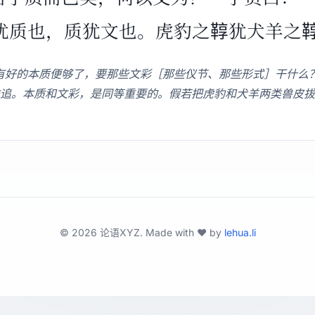
犹质也，质犹文也。虎豹之鞟犹犬羊之
有好的本质便够了，要那些文彩［那些仪节、那些形式］干什么？
追。本质和文彩，是同等重要的。假若把虎豹和犬羊两类兽皮拔
©
2026
论语XYZ. Made with ❤️ by
lehua.li