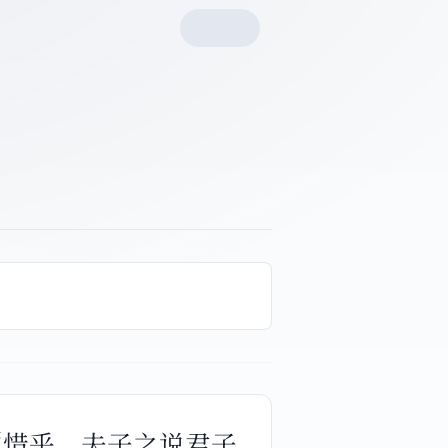
“惜乎，夫子之说君子