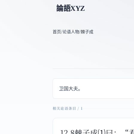
論語XYZ
首页
/
论语人物
/
棘子成
卫国大夫。
相关论语条目 / 1
12.8棘子成⑴曰：