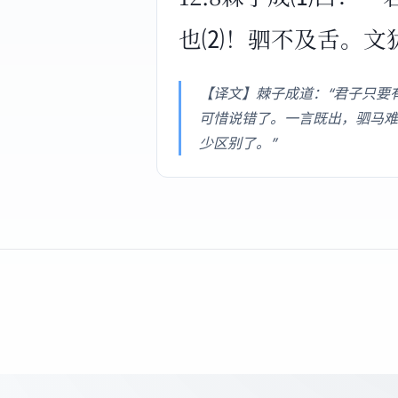
也⑵！驷不及舌。文
【译文】棘子成道：“君子只要
可惜说错了。一言既出，驷马难
少区别了。”