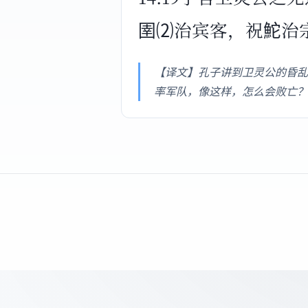
圉⑵治宾客，祝鮀治
【译文】孔子讲到卫灵公的昏乱
率军队，像这样，怎么会败亡？