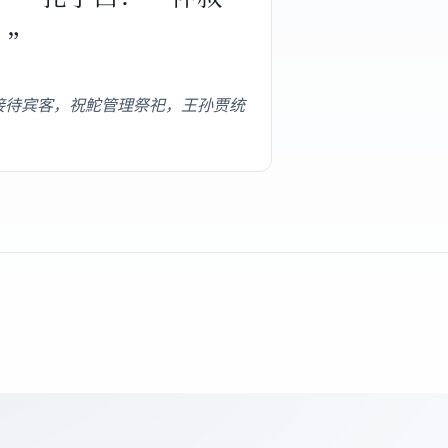
？”
接待宾客，祝鮀管理祭祀，王孙贾统