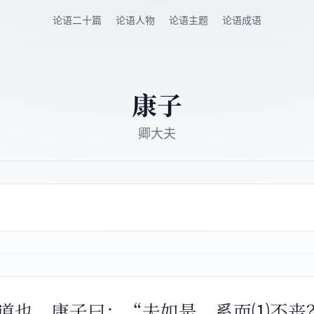
论语二十篇
论语人物
论语主题
论语成语
康子
卿大夫
之无道也，康子曰：“夫如是，奚而⑴不