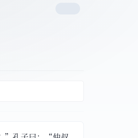
丧？”孔子曰：“仲叔