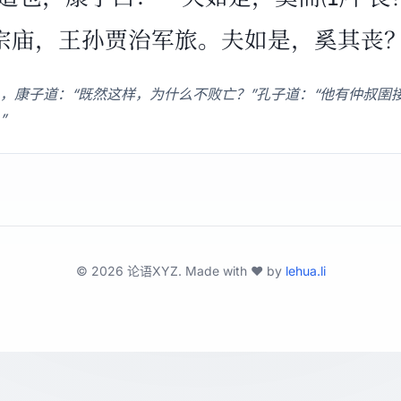
宗庙，王孙贾治军旅。夫如是，奚其丧
，康子道：“既然这样，为什么不败亡？”孔子道：“他有仲叔圉
”
©
2026
论语XYZ. Made with ❤️ by
lehua.li