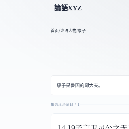
論語XYZ
首页
/
论语人物
/
康子
康子是鲁国的卿大夫。
相关论语条目 / 1
14.19子言卫灵公