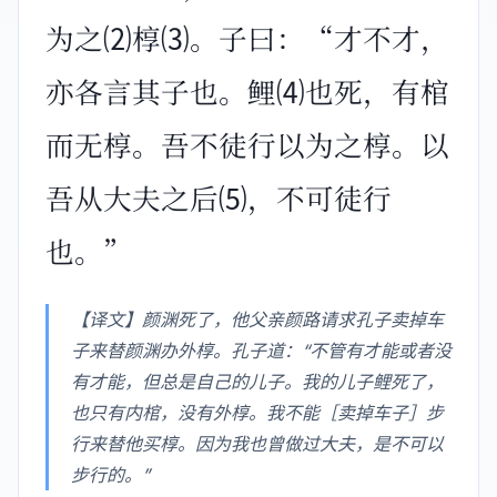
为之⑵椁⑶。子曰：“才不才，
亦各言其子也。鲤⑷也死，有棺
而无椁。吾不徒行以为之椁。以
吾从大夫之后⑸，不可徒行
也。”
【译文】颜渊死了，他父亲颜路请求孔子卖掉车
子来替颜渊办外椁。孔子道：“不管有才能或者没
有才能，但总是自己的儿子。我的儿子鲤死了，
也只有内棺，没有外椁。我不能［卖掉车子］步
行来替他买椁。因为我也曾做过大夫，是不可以
步行的。”