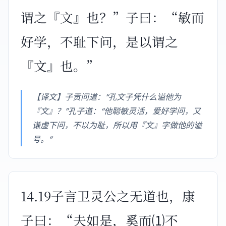
谓之『文』也？”子曰：“敏而
好学，不耻下问，是以谓之
『文』也。”
【译文】子贡问道：“孔文子凭什么谥他为
『文』？”孔子道：“他聪敏灵活，爱好学问，又
谦虚下问，不以为耻，所以用『文』字做他的谥
号。”
14.19子言卫灵公之无道也，康
子曰：“夫如是，奚而⑴不