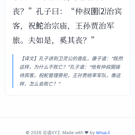
丧？”孔子曰：“仲叔圉⑵治宾
客，祝鮀治宗庙，王孙贾治军
旅。夫如是，奚其丧？”
【译文】孔子讲到卫灵公的昏乱，康子道：“既然
这样，为什么不败亡？”孔子道：“他有仲叔圉接
待宾客，祝鮀管理祭祀，王孙贾统率军队，像这
样，怎么会败亡？”
©
2026
论语XYZ. Made with ❤️ by
lehua.li