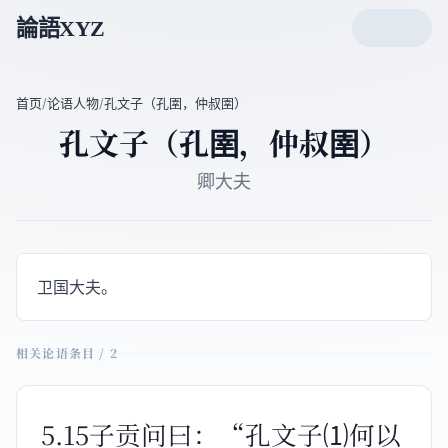
論語XYZ
首页
/
论语人物
/
孔文子（孔圉，仲叔圉）
孔文子（孔圉，仲叔圉）
卿大夫
卫国大夫。
相关论语条目 / 2
5.15子贡问曰：“孔文子⑴何以