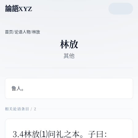
論語XYZ
首页
/
论语人物
/
林放
林放
其他
鲁人。
相关论语条目 / 2
3.4林放⑴问礼之本。子曰：