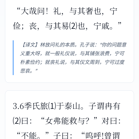
“大哉问！礼，与其奢也，宁
俭；丧，与其易⑵也，宁戚。”
【译文】林放问礼的本质。孔子说：“你的问题意
义重大呀，就一般礼仪说，与其铺张浪费，宁可
朴素俭约；就丧礼说，与其仪文周到，宁可过度
悲哀。”
3.6季氏旅⑴于泰山。子谓冉有
⑵曰：“女弗能救与？”对曰：
“不能。”子曰：“呜呼!曾谓