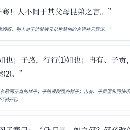
闵子骞！人不间于其父母昆弟之言。”
孝顺呀，别人对于他爹娘兄弟称赞他的言语并无异议。”
誾誾如也；子路，行行⑴如也；冉有、子
然⑵。”
恭敬而正直的样子；子路很刚强的样子；冉有、子贡温和而快乐
不到好死。”
府。闵子骞曰：“仍旧贯，如之何？何必