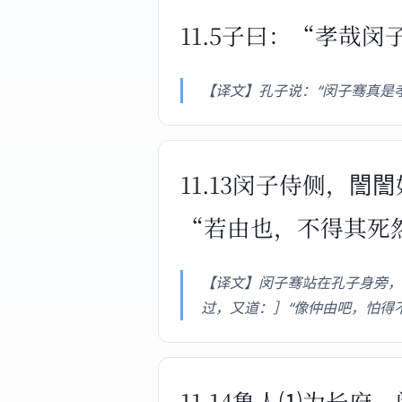
11.5子曰：“孝哉
【译文】孔子说：“闵子骞真是
11.13闵子侍侧，
“若由也，不得其死
【译文】闵子骞站在孔子身旁，
过，又道：］“像仲由吧，怕得
11.14鲁人⑴为长