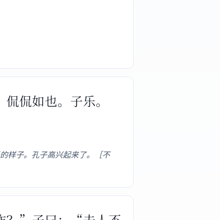
贡，侃侃如也。子乐。
的样子。孔子高兴起来了。［不
改作？”子曰：“夫人不