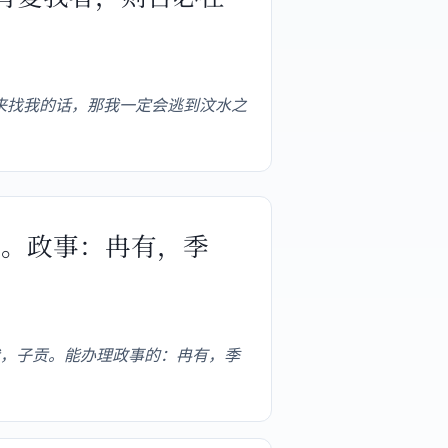
来找我的话，那我一定会逃到汶水之
贡。政事：冉有，季
，子贡。能办理政事的：冉有，季