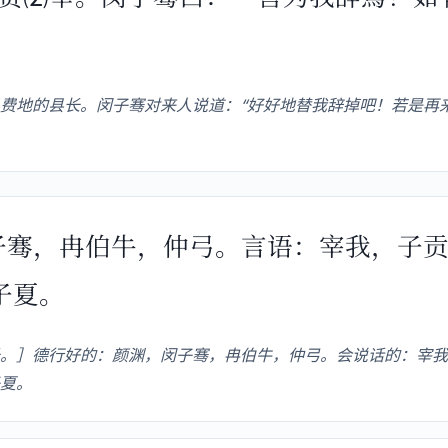
费地的县长。闵子骞对来人说道：“好好地替我辞掉吧！若是再
闵子骞，冉伯牛，仲弓。言语：宰我，子
子夏。
。］德行好的：颜渊，闵子骞，冉伯牛，仲弓。会说话的：宰我
夏。