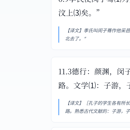
汶上⑶矣。”
【译文】季氏叫闵子骞作他采邑
北去了。”
11.3德行：颜渊，
路。文学⑴：子游，
【译文】［孔子的学生各有所长
路。熟悉古代文献的：子游，子