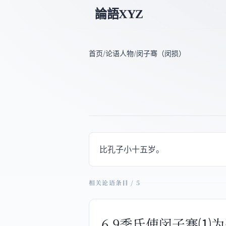
論語XYZ
首页
/
论语人物
/
闵子骞（闵损）
比孔子小十五岁。
相关论语条目 / 5
6.9季氏使闵子骞