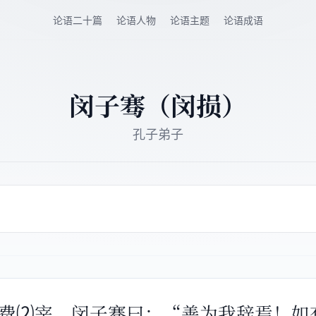
论语二十篇
论语人物
论语主题
论语成语
闵子骞（闵损）
孔子弟子
⑴为费⑵宰。闵子骞曰：“善为我辞焉！