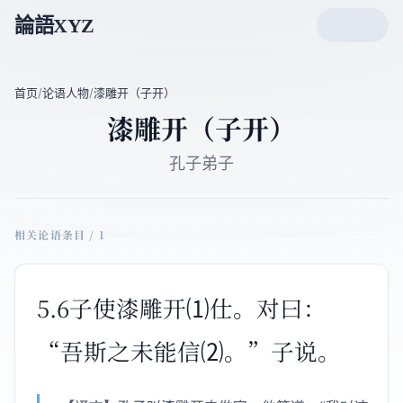
論語XYZ
首页
/
论语人物
/
漆雕开（子开）
漆雕开（子开）
孔子弟子
相关论语条目 / 1
5.6子使漆雕开⑴仕。对曰：
“吾斯之未能信⑵。”子说。