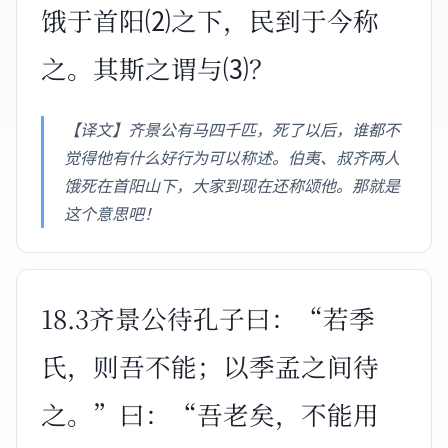
饿于首阳⑵之下，民到于今称
之。其斯之谓与⑶？
【译文】齐景公有马四千匹，死了以后，谁都不
觉得他有什么好行为可以称述。伯夷、叔齐两人
饿死在首阳山下，大家到现在还称颂他。那就是
这个意思吧！
18.3齐景公待孔子曰：“若季
氏，则吾不能；以季孟之间待
之。”曰：“吾老矣，不能用