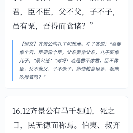
君，臣不臣，父不父，子不子，
虽有粟，吾得而食诸？”
【译文】齐景公向孔子问政治。孔子答道：“君要
像个君，臣要像个臣，父亲要像父亲，儿子要像
儿子。”景公道：“对呀！若是君不像君，臣不像
臣，父不像父，子不像子，卽使粮食很多，我能
吃得着吗？”
16.12齐景公有马千驷⑴，死之
日，民无德而称焉。伯夷、叔齐