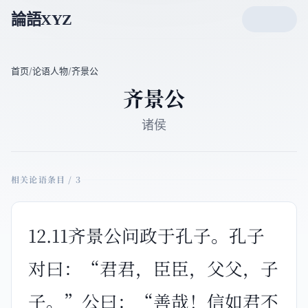
論語XYZ
首页
/
论语人物
/
齐景公
齐景公
诸侯
相关论语条目 / 3
12.11齐景公问政于孔子。孔子
对曰：“君君，臣臣，父父，子
子。”公曰：“善哉！信如君不