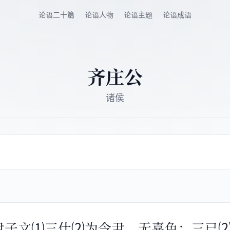
论语二十篇
论语人物
论语主题
论语成语
齐庄公
诸侯
令尹子文⑴三仕⑵为令尹，无喜色；三已