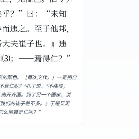
矣乎？”曰：“未知
弃而违之。至于他邦，
吾大夫崔子也。』违
知⑶；——焉得仁？”
恨的颜色。［每次交代，］一定把自
不算仁呢？”孔子道：“不晓得；
，离开齐国。到了另一个国家，说
我们的崔子差不多。』于是又离
怎么能算是仁呢？”