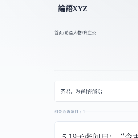
論語XYZ
首页
/
论语人物
/
齐庄公
齐君，为崔杼所弑；
相关论语条目 / 1
5.19子张问曰：“