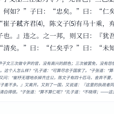
。何如？”子曰：“忠矣。”曰：“仁
“崔子弒齐君⑷，陈文子⑸有马十乘，
子也。』违之。之一邦，则又曰：『犹
“清矣。”曰：“仁矣乎？”曰：“未
尹子文三次做令尹的官，没有高兴的颜色；三次被罢免，没有怨
。这个人怎么样？”孔子道：“可算尽忠于国家了。”子张道：“算
张又问：“崔杼无理地杀掉齐庄公，陈文子有四十匹马，舍弃不要
子差不多。』又离开。又到了一国，又说道：『这里的执政者同
清白得很。”子张道：“算不算仁呢？”孔子道：“不晓得；——这