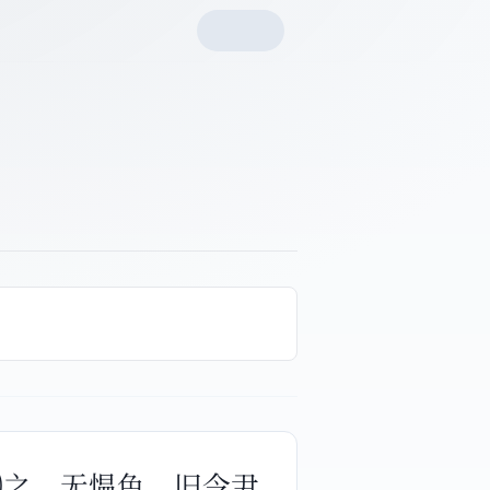
⑵之，无愠色。旧令尹