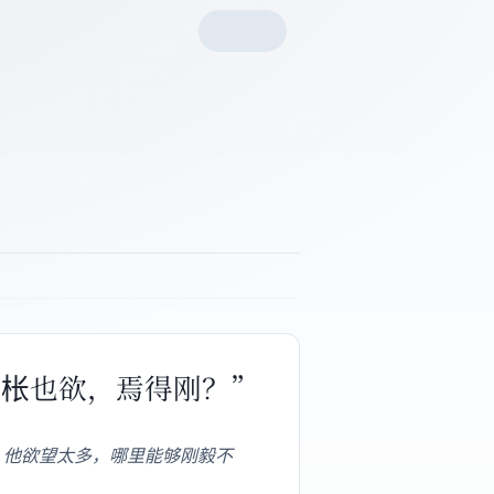
“枨也欲，焉得刚？”
，他欲望太多，哪里能够刚毅不