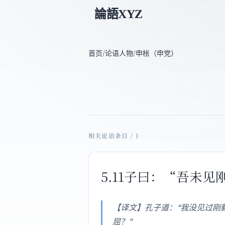
論語XYZ
首页
/
论语人物
/
申枨（申党）
相关论语条目 / 1
5.11子曰：“吾未
【译文】孔子道：“我没见过刚
屈？”