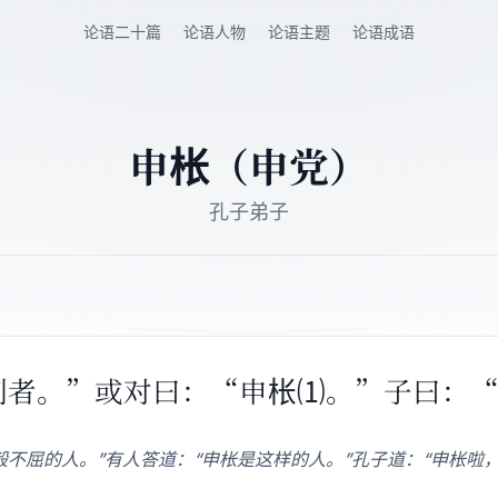
论语二十篇
论语人物
论语主题
论语成语
申枨（申党）
孔子弟子
见刚者。”或对曰：“申枨⑴。”子曰：
毅不屈的人。”有人答道：“申枨是这样的人。”孔子道：“申枨啦