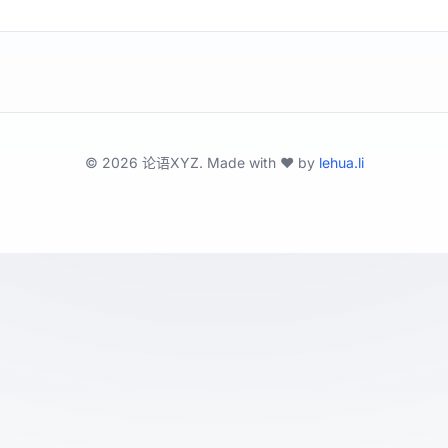
©
2026
论语XYZ. Made with ❤️ by
lehua.li