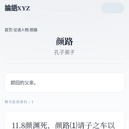
論語XYZ
首页
/
论语人物
/
颜路
颜路
孔子弟子
颜回的父亲。
相关论语条目 / 1
11.8颜渊死，颜路⑴请子之车以