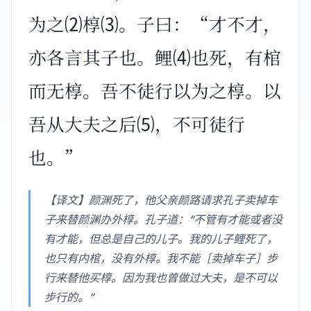
为之⑵椁⑶。子曰：“才不才，
亦各言其子也。鲤⑷也死，有棺
而无椁。吾不徒行以为之椁。以
吾从大夫之后⑸，不可徒行
也。”
【译文】颜渊死了，他父亲颜路请求孔子卖掉车
子来替颜渊办外椁。孔子道：“不管有才能或者没
有才能，但总是自己的儿子。我的儿子鲤死了，
也只有内棺，没有外椁。我不能［卖掉车子］步
行来替他买椁。因为我也曾做过大夫，是不可以
步行的。”