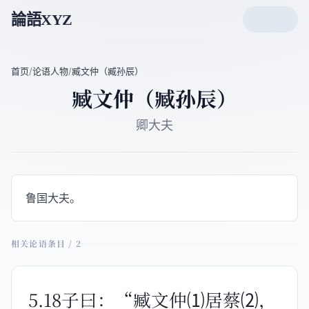
論語XYZ
首页
/
论语人物
/
臧文仲（臧孙辰）
臧文仲（臧孙辰）
卿大夫
鲁国大夫。
相关论语条目 / 2
5.18子曰：“臧文仲⑴居蔡⑵，