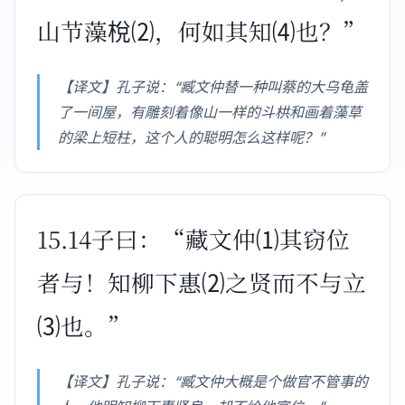
山节藻梲⑵，何如其知⑷也？”
【译文】孔子说：“臧文仲替一种叫蔡的大乌龟盖
了一间屋，有雕刻着像山一样的斗栱和画着藻草
的梁上短柱，这个人的聪明怎么这样呢？”
15.14子曰：“藏文仲⑴其窃位
者与！知柳下惠⑵之贤而不与立
⑶也。”
【译文】孔子说：“臧文仲大概是个做官不管事的