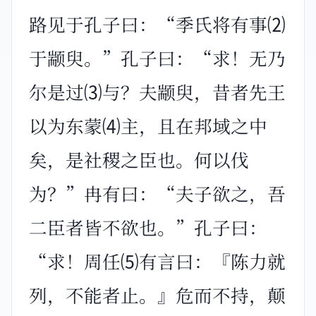
路见于孔子曰：“季氏将有事⑵
于颛臾。”孔子曰：“求！无乃
尔是过⑶与？夫颛臾，昔者先王
以为东蒙⑷主，且在邦域之中
矣，是社稷之臣也。何以伐
为？”冉有曰：“夫子欲之，吾
二臣者皆不欲也。”孔子曰：
“求！周任⑸有言曰：『陈力就
列，不能者止。』危而不持，颠