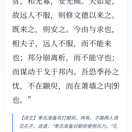
贫，和无寡，安无倾。夫如是，
故远人不服，则修文德以来之。
既来之，则安之。今由与求也，
相夫子，远人不服，而不能来
也；邦分崩离析，而不能守也；
而谋动干戈于邦内。吾恐季孙之
忧，不在颛臾，而在萧墙之内⑼
也。”
【译文】季氏准备攻打颛臾。冉有、子路两人谒
见孔子，说道：“季氏准备对颛臾使用兵力。”孔