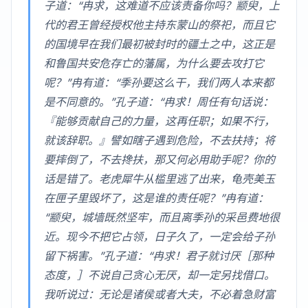
子道：“冉求，这难道不应该责备你吗？颛臾，上
代的君王曾经授权他主持东蒙山的祭祀，而且它
的国境早在我们最初被封时的疆土之中，这正是
和鲁国共安危存亡的藩属，为什么要去攻打它
呢？”冉有道：“季孙要这么干，我们两人本来都
是不同意的。”孔子道：“冉求！周任有句话说：
『能够贡献自己的力量，这再任职；如果不行，
就该辞职。』譬如瞎子遇到危险，不去扶持；将
要摔倒了，不去搀扶，那又何必用助手呢？你的
话是错了。老虎犀牛从槛里逃了出来，龟壳美玉
在匣子里毁坏了，这是谁的责任呢？”冉有道：
“颛臾，城墙既然坚牢，而且离季孙的采邑费地很
近。现今不把它占领，日子久了，一定会给子孙
留下祸害。”孔子道：“冉求！君子就讨厌［那种
态度，］不说自己贪心无厌，却一定另找借口。
我听说过：无论是诸侯或者大夫，不必着急财富