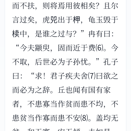
而不扶，则将焉用彼相矣？且尔
言过矣，虎兕出于柙，龟玉毁于
椟中，是谁之过与？”冉有曰：
“今夫颛臾，固而近于费⑹。今
不取，后世必为子孙忧。”孔子
曰：“求！君子疾夫舍⑺曰欲之
而必为之辞。丘也闻有国有家
者，不患寡当作贫而患不均，不
患贫当作寡而患不安⑻。盖均无