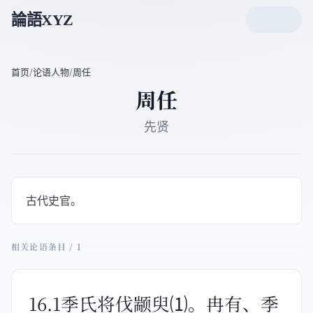
論語XYZ
首页
/
论语人物
/
周任
周任
先贤
古代史官。
相关论语条目 / 1
16.1季氏将伐颛臾⑴。冉有、季