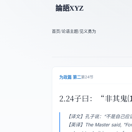
論語XYZ
首页
/
论语主题
/
见义勇为
为政篇 第二
第24节
2.24子曰：“非其
【译文】孔子说：“不是自己应
【英译】The Master said, "For a m