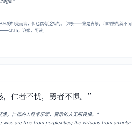
urage."
指已死的祖先而言，但也偶有泛指的。 ⑵祭——祭是吉祭，和凶祭的奠不
——chǎn，谄媚，阿谀。
不惑，仁者不忧，勇者不惧。”
疑惑，仁德的人经常乐观，勇敢的人无所畏惧。”
se are free from perplexities; the virtuous from anxiety; 