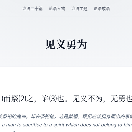
论语二十篇
论语人物
论语主题
论语成语
见义勇为
鬼⑴而祭⑵之，谄⑶也。见义不为，无勇
该祭祀的鬼神，却去祭祀他，这是献媚。眼见应该挺身而出的事
an to sacrifice to a spirit which does not belong to him is