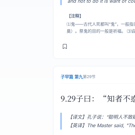
and not to do it is want of co
【注释】
⑴鬼——古代人死都叫“鬼”，一般
奠）。祭鬼的目的一般是祈福。 ⑶谄
子罕篇 第九
第29节
9.29子曰：“知者
【译文】孔子说：“聪明人不致
【英译】The Master said, "The wi