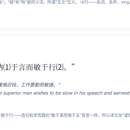
”。“疑”和“殆”是同义词，所谓“互文”见义。 ⑷行——名词，去声，xìng
欲讷⑴于言而敏于行⑵。”
谨慎迟钝，工作要勤劳敏捷。”
perior man wishes to be slow in his speech and earnest i
言敏于行——造句和学而篇的“敏于事而慎于言”意思一样，所以译文加“谨慎