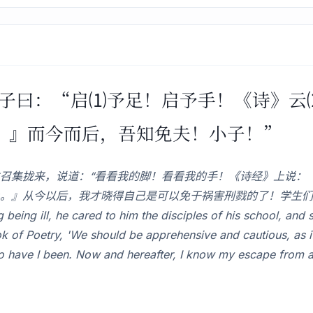
门弟子曰：“启⑴予足！启予手！《诗》
。』而今而后，吾知免夫！小子！”
召集拢来，说道：“看看我的脚！看看我的手！《诗经》上说：
。』从今以后，我才晓得自己是可以免于祸害刑戮的了！学生们
ng ill, he cared to him the disciples of his school, and 
ok of Poetry, 'We should be apprehensive and cautious, as if
d so have I been. Now and hereafter, I know my escape from a