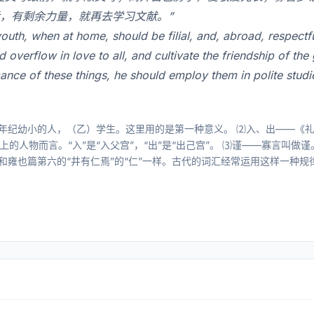
，有剩余力量，就再去学习文献。”
h, when at home, should be filial, and, abroad, respectful
d overflow in love to all, and cultivate the friendship of t
mance of these things, he should employ them in polite studi
年纪幼小的人，（乙）学生。这里用的是第一种意义。 ⑵入、出——《礼
以上的人物而言。“入”是“入父宫”，“出”是“出己宫”。 ⑶谨——寡言叫
”，和雍也篇第六的“井有仁焉”的“仁”一样。古代的词汇经常运用这样一种