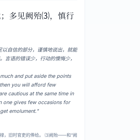
尤；多见阙殆⑶，慎行
足以自信的部分，谨慎地说出，就能
。言语的错误少，行动的懊悔少，
much and put aside the points
then you will afford few
re cautious at the same time in
en one gives few occasions for
o get emolument."
禄，旧时官吏的俸给。 ⑶阙殆——和“阙