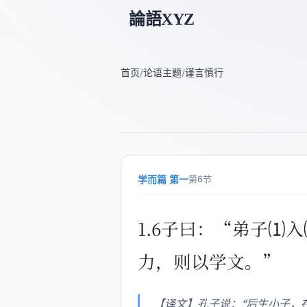
論語XYZ
首页
/
论语主题
/
谨言慎行
学而篇 第一
第6节
1.6子曰：“弟子
力，则以学文。”
【译文】孔子说：“后生小子，