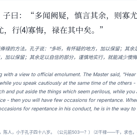
⑵。子曰：“多闻阙疑，慎言其余，则寡
尤，行⑷寡悔，禄在其中矣。”
俸禄的方法。孔子说：“多听，有怀疑的地方，加以保留；其余
，加以保留；其余足以自信的部分，谨慎地实行，就能减少懊悔
th a view to official emolument. The Master said, "Hear 
while you speak cautiously at the same time of the others - 
 and put aside the things which seem perilous, while you a
tice - then you will have few occasions for repentance. Wh
ccasions for repentance in his conduct, he is in the way t
，陈人，小于孔子四十八岁。（公元前503—？） ⑵干禄——干，求也，