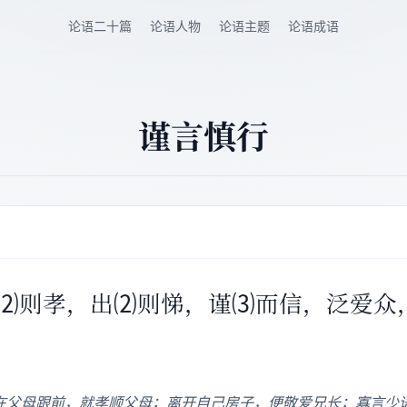
论语二十篇
论语人物
论语主题
论语成语
谨言慎行
⑴入⑵则孝，出⑵则悌，谨⑶而信，泛爱众
在父母跟前，就孝顺父母；离开自己房子，便敬爱兄长；寡言少