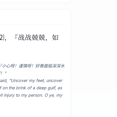
云⑵，『战战兢兢，如
『小心呀！谨慎呀！好像面临深深水
！”
said, "Uncover my feet, uncover
 on the brink of a deep gulf, as
ll injury to my person. O ye, my