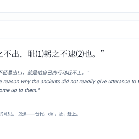
言之不出，耻⑴躬之不逮⑵也。”
不轻易出口，就是怕自己的行动赶不上。”
ason why the ancients did not readily give utterance to t
 come up to them."
意思。 ⑵逮——音代，dài，及，赶上。