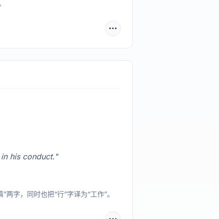
。
n his conduct."
”两字，同时也把“行”字译为“工作”。