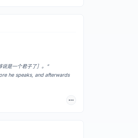
够说是一个君子了］。”
re he speaks, and afterwards