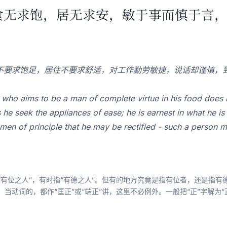
⑴食无求饱，居无求安，敏于事而慎于言
不要求饱足，居住不要求舒适，对工作勤劳敏捷，说话却谨慎，
 aims to be a man of complete virtue in his food does not
 he seek the appliances of ease; he is earnest in what he is
en of principle that he may be rectified - such a person m
“有位之人”，有时指“有德之人”。但有的地方究竟是指有位者，还是指
。当动词的，都作“匡正”或“端正”讲，这里不必例外。一般把“正”字解为“