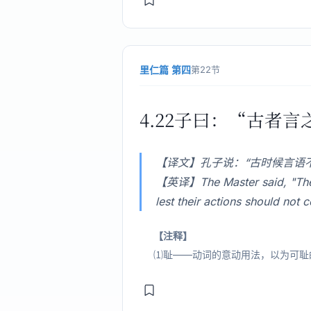
里仁篇 第四
第22节
4.22子曰：“古者
【译文】孔子说：“古时候言语
【英译】The Master said, "The re
lest their actions should not
【注释】
⑴耻——动词的意动用法，以为可耻的