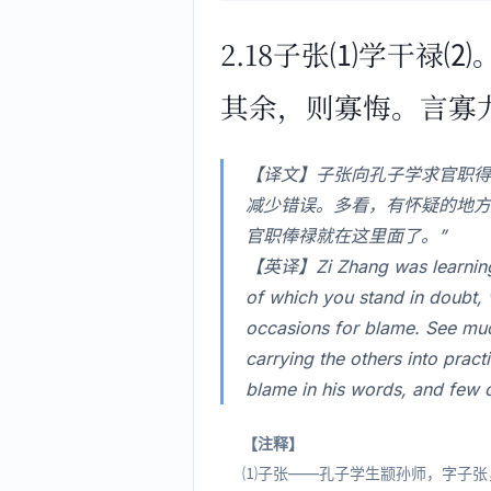
2.18子张⑴学干禄
其余，则寡悔。言寡
【译文】子张向孔子学求官职得
减少错误。多看，有怀疑的地方
官职俸禄就在这里面了。”
【英译】Zi Zhang was learning wi
of which you stand in doubt, 
occasions for blame. See much
carrying the others into prac
blame in his words, and few o
【注释】
⑴子张——孔子学生颛孙师，字子张