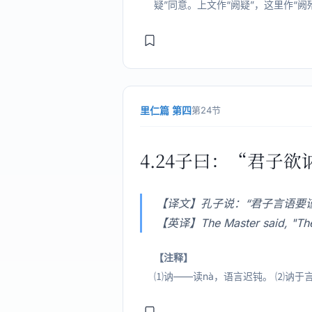
疑”同意。上文作“阙疑”，这里作“阙殆
里仁篇 第四
第24节
4.24子曰：“君子
【译文】孔子说：“君子言语要
【英译】The Master said, "The su
【注释】
⑴讷——读nà，语言迟钝。 ⑵讷于