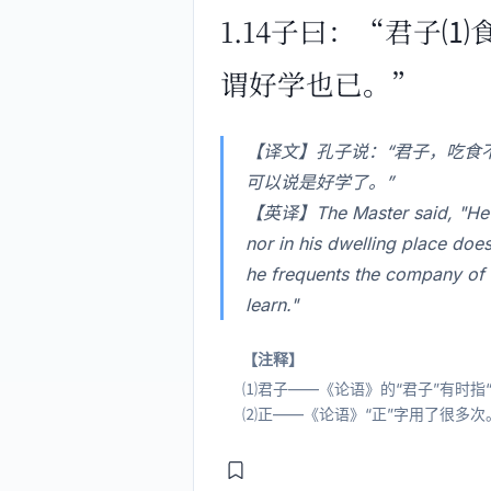
1.14子曰：“君子
谓好学也已。”
【译文】孔子说：“君子，吃食
可以说是好学了。”
【英译】The Master said, "He who
nor in his dwelling place does
he frequents the company of m
learn."
【注释】
⑴君子——《论语》的“君子”有时指
⑵正——《论语》“正”字用了很多次