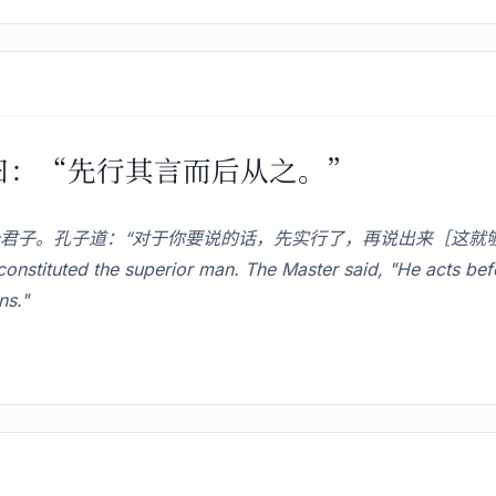
子曰：“先行其言而后从之。”
君子。孔子道：“对于你要说的话，先实行了，再说出来［这就
tituted the superior man. The Master said, "He acts befo
ns."