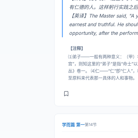
有仁德的人。这样躬行实践之后
【英译】The Master said, "A yout
earnest and truthful. He shoul
opportunity, after the perfor
【注释】
⑴弟子——一般有两种意义：（甲）
宫”，则知这里的“弟子”是指“命士”
丛》卷一。 ⑷仁——“仁”卽“仁人
至原料来代表那一具体的人和事物。
学而篇 第一
第14节