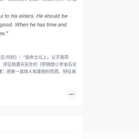
 to his elders. He should be
he good. When he has time and
es."
记·内则》：“由命士以上，父子皆异
做谨。详见杨遇夫先生的《积微居小学金石论
规律：用某一具体人和事物的性质、特征甚