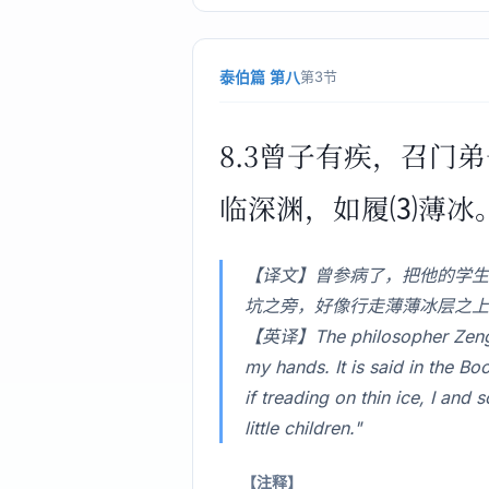
泰伯篇 第八
第3节
8.3曾子有疾，召
临深渊，如履⑶薄冰
【译文】曾参病了，把他的学生
坑之旁，好像行走薄薄冰层之上
【英译】The philosopher Zeng bei
my hands. It is said in the Bo
if treading on thin ice, I an
little children."
【注释】