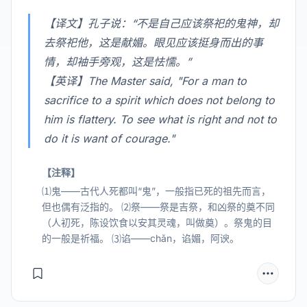
【译文】孔子说：“不是自己应该祭祀的鬼神，却
去祭祀他，这是献媚。眼见应该挺身而出的事
情，却袖手旁观，这是怯懦。”
【英译】The Master said, "For a man to
sacrifice to a spirit which does not belong to
him is flattery. To see what is right and not to
do it is want of courage."
【注释】
⑴鬼——古代人死都叫“鬼”，一般指已死的祖先而言，
但也偶有泛指的。 ⑵祭——祭是吉祭，和凶祭的奠不同
（人初死，陈设饮食以安其灵魂，叫做奠）。祭鬼的目
的一般是祈福。 ⑶谄——chǎn，谄媚，阿谀。