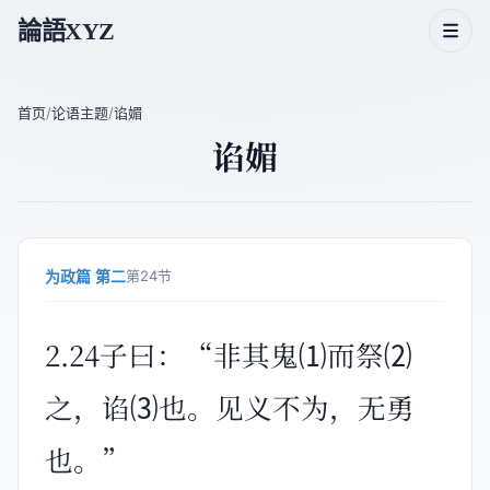
論語XYZ
首页
/
论语主题
/
谄媚
谄媚
论语二十篇
论语人物
论语主题
为政篇 第二
第24节
论语成语
2.24子曰：“非其鬼⑴而祭⑵
之，谄⑶也。见义不为，无勇
也。”