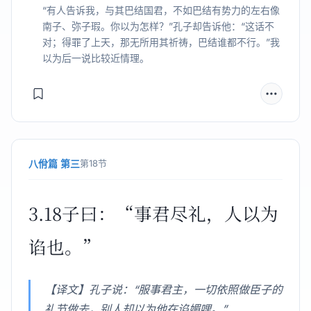
“有人告诉我，与其巴结国君，不如巴结有势力的左右像
南子、弥子瑕。你以为怎样？”孔子却告诉他：“这话不
对；得罪了上天，那无所用其祈祷，巴结谁都不行。”我
以为后一说比较近情理。
八佾篇 第三
第18节
3.18子曰：“事君尽礼，人以为
谄也。”
【译文】孔子说：“服事君主，一切依照做臣子的
礼节做去，别人却以为他在谄媚哩。”