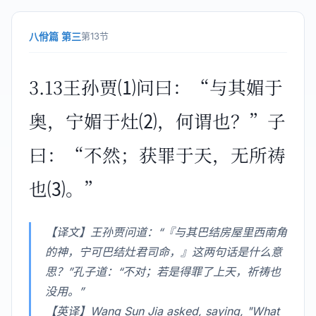
八佾篇 第三
第13节
3.13王孙贾⑴问曰：“与其媚于
奥，宁媚于灶⑵，何谓也？”子
曰：“不然；获罪于天，无所祷
也⑶。”
【译文】王孙贾问道：“『与其巴结房屋里西南角
的神，宁可巴结灶君司命，』这两句话是什么意
思？”孔子道：“不对；若是得罪了上天，祈祷也
没用。”
【英译】Wang Sun Jia asked, saying, "What