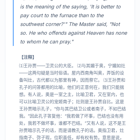
is the meaning of the saying, 'It is better to
pay court to the furnace than to the
southwest corner?'" The Master said, "Not
so. He who offends against Heaven has none
to whom he can pray."
【注释】
⑴王孙贾——卫灵公的大臣。 ⑵与其媚于奥，宁媚如灶
——这两句疑是当时俗语。屋内西南角叫奥，弄饭的设
备叫灶，古代都以为那里有神，因而祭它。 ⑶王孙贾和
孔子的问答都用的比喻，他们的正意何在，我们只能揣
想。有人说，奥是一室之主，比喻卫君，又在室内，也
可以比喻卫灵公的宠姬南子；灶则是王孙贾自比。这是
王孙贾暗示孔子，“你与其巴结卫公或者南子，不如巴结
我。”因此孔子答复他：“我若做了坏事，巴结也没有用
处，我若不做坏事，谁都不巴结。”又有人说，这不是王
孙贾暗示孔子的话，而是请教孔子的话。奥指卫君，灶
指南子、弥子瑕，位职虽低，却有权有势。意思是说，