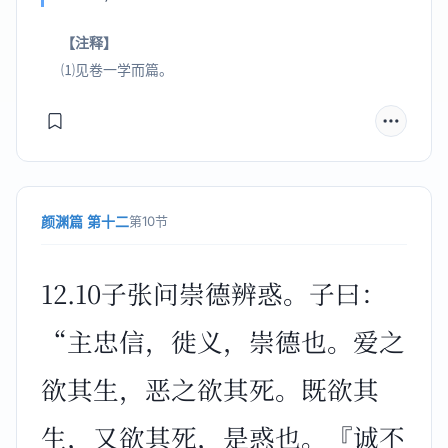
【注释】
⑴见卷一学而篇。
颜渊篇 第十二
第10节
12.10子张问崇德辨惑。子曰：
“主忠信，徙义，崇德也。爱之
欲其生，恶之欲其死。既欲其
生，又欲其死，是惑也。『诚不