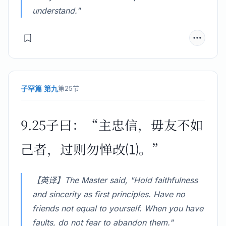
understand."
子罕篇 第九
第25节
9.25子曰：“主忠信，毋友不如
己者，过则勿惮改⑴。”
【英译】The Master said, "Hold faithfulness
and sincerity as first principles. Have no
friends not equal to yourself. When you have
faults, do not fear to abandon them."