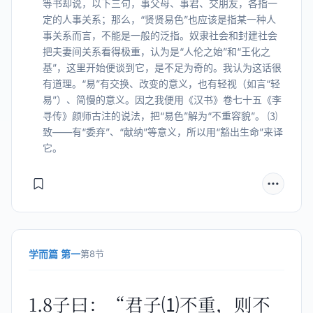
等书却说，以下三句，事父母、事君、交朋友，各指一
定的人事关系；那么，“贤贤易色”也应该是指某一种人
事关系而言，不能是一般的泛指。奴隶社会和封建社会
把夫妻间关系看得极重，认为是“人伦之始”和“王化之
基”，这里开始便谈到它，是不足为奇的。我认为这话很
有道理。“易”有交换、改变的意义，也有轻视（如言“轻
易”）、简慢的意义。因之我便用《汉书》卷七十五《李
寻传》颜师古注的说法，把“易色”解为“不重容貌”。 ⑶
致——有“委弃”、“献纳”等意义，所以用“豁出生命”来译
它。
学而篇 第一
第8节
1.8子曰：“君子⑴不重，则不