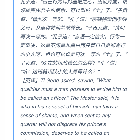
孔子道：“自己行为保持羞耻之心，出使外国，很
好地完成君主的使命，可以叫做『士』了。”子贡
道：“请问次一等的。”孔子道：“宗族称赞他孝顺
父母，乡里称赞他恭敬尊长。”子贡又道：“请问
再次一等的。”孔子道：“言语一定信实，行为一
定坚决，这是不问是非黑白而只管自己贯彻言行
的小人呀，但也可以说是再次一等的『士』了。”
子贡道：“现在的执政诸公怎么样？”孔子道：
“咳！这班器识狭小的人算得什么？”
【英译】Zi Gong asked, saying, "What
qualities must a man possess to entitle him to
be called an officer? The Master said, "He
who in his conduct of himself maintains a
sense of shame, and when sent to any
quarter will not disgrace his prince's
commission, deserves to be called an