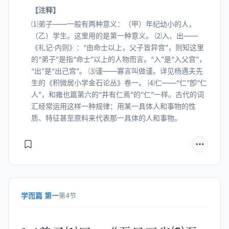
【注释】
⑴弟子——一般有两种意义：（甲）年纪幼小的人，
（乙）学生。这里用的是第一种意义。 ⑵入、出——
《礼记·内则》：“由命士以上，父子皆异宫”，则知这里
的“弟子”是指“命士”以上的人物而言。“入”是“入父宫”，
“出”是“出己宫”。 ⑶谨——寡言叫做谨。详见杨遇夫先
生的《积微居小学金石论丛》卷一。 ⑷仁——“仁”卽“仁
人”，和雍也篇第六的“井有仁焉”的“仁”一样。古代的词
汇经常运用这样一种规律：用某一具体人和事物的性
质、特征甚至原料来代表那一具体的人和事物。
学而篇 第一
第4节