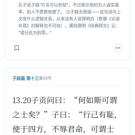
孔子说子路“片言可以折狱”，不过表示他的为人诚实直
率，别人不愿欺他罢了。 ⑵子路无宿诺——这句话与上
文有什么逻辑关系，从来没有人说得明白（焦循《论语
补疏》的解释也不可信）。唐陆德明《经典释文》云：
“或分此为别章。”
子路篇 第十三
第20节
13.20子贡问曰：“何如斯可谓
之士矣？”子曰：“行己有耻，
使于四方，不辱君命，可谓士