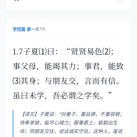
学而篇 第一
第7节
1.7子夏⑴曰：“贤贤易色⑵；
事父母，能竭其力；事君，能致
⑶其身；与朋友交，言而有信。
虽曰未学，吾必谓之学矣。”
【译文】子夏说：“对妻子，重品德，不重容貌；
侍奉爹娘，能尽心竭力；服事君上，能豁出生
命；同朋友交往，说话诚实守信。这种人，虽说