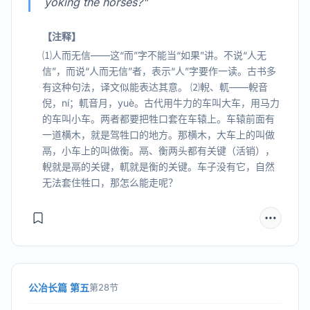
yoking the horses?"
【注释】
⑴人而无信——这“而”字不能当“如果”讲。不说“人无
信”，而说“人而无信”者，表示“人”字要作一读。古书多
有这种句法，译文似能表达其意。 ⑵輗、軏——輗音
倪，ní；軏音月，yuè。古代用牛力的车叫大车，用马力
的车叫小车。两者都要把牲口套在车辕上。车辕前面有
一道横木，就是驾牲口的地方。那横木，大车上的叫做
鬲，小车上的叫做衡。鬲、衡两头都有关键（活销），
輗就是鬲的关键，軏就是衡的关键。车子没有它，自然
无法套住牲口，那怎么能走呢？
公冶长篇 第五
第28节