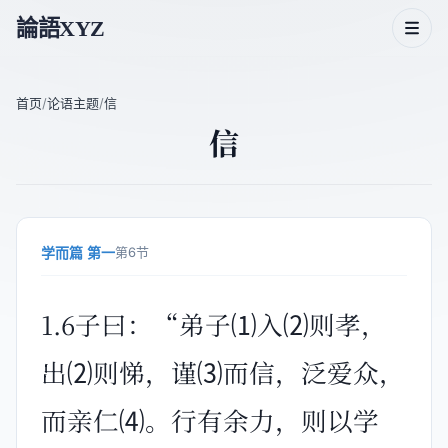
論語XYZ
首页
/
论语主题
/
信
信
论语二十篇
论语人物
论语主题
学而篇 第一
第6节
论语成语
1.6子曰：“弟子⑴入⑵则孝，
出⑵则悌，谨⑶而信，泛爱众，
而亲仁⑷。行有余力，则以学