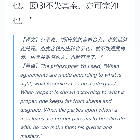
也。因⑶不失其亲，亦可宗⑷
也。”
【译文】有子说：“所守的约言符合义，说的话就
能兑现。态度容貌的庄矜合于礼，就不致遭受侮
辱。依靠关系深的人，也就可靠了。”
【英译】The philosopher You said, "When
agreements are made according to what is
right, what is spoken can be made good.
When respect is shown according to what is
proper, one keeps far from shame and
disgrace. When the parties upon whom a
man leans are proper persons to be intimate
with, he can make them his guides and
masters."