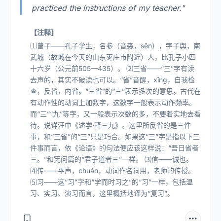
practiced the instructions of my teacher."
【注释】
⑴曾子——孔子学生，名参（音森，sēn），字子舆，南
武城（故城在今天的山东枣庄市附近）人，比孔子小四
十六岁（公元前505—435）。 ⑵三省——“三”字有读
去声的，其实不破读也可以。“省”音醒，xǐng，自我检
查，反省，内省。“三省”的“三”表示多次的意思。古代在
有动作性的动词上加数字，这数字一般表示动作频率。
而“三”“九”等字，又一般表示次数的多，不要着实地去看
待。说详汪中《述学·释三九》。这里所反省的是三件
事，和“三省”的“三”只是巧合。如果这“三”字是指以下三
件事而言，依《论语》的句法便应该这样说：“吾日省者
三。”和宪问篇的“君子道者三”一样。 ⑶信——诚也。
⑷传——平声，chuán，动词作名词用，老师的传授。
⑸习——这“习”字和“学而时习之”的“习”一样，包括温
习、实习、演习而言，这里概括地译为“复习”。