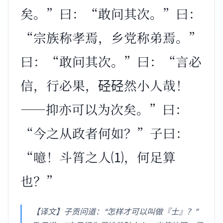
矣。”曰：“敢问其次。”曰：
“宗族称孝焉，乡党称弟焉。”
曰：“敢问其次。”曰：“言必
信，行必果，硁硁然小人哉！
——抑亦可以为次矣。”曰：
“今之从政者何如？”子曰：
“噫！斗筲之人⑴，何足算
也？”
【译文】子贡问道：“怎样才可以叫做『士』？”