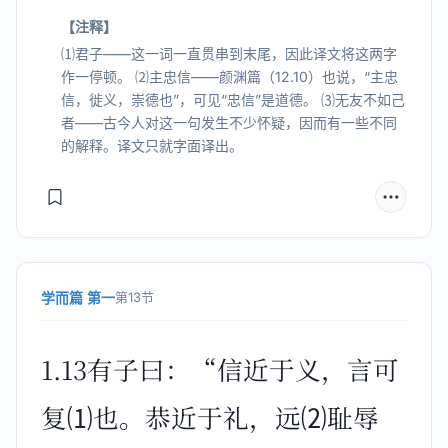
【注释】
⑴君子——这一词一直贯串到末尾，因此译文将这两字
作一停顿。 ⑵主忠信——颜渊篇（12.10）也说，“主忠
信，徙义，崇德也”，可见“忠信”是道德。 ⑶无友不如己
者——古今人对这一句发生不少怀疑，因而有一些不同
的解释。译文只就字面译出。
学而篇 第一
第13节
1.13有子曰：“信近于义，言可
复⑴也。恭近于礼，远⑵耻辱