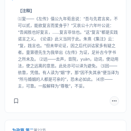
【注释】
⑴复——《左传》僖公九年荀息说：“吾与先君言矣，不
可以贰，能欲复言而爱身乎？”又哀公十六年叶公说：
“吾闻胜也好复言，……复言非信也。”这“复言”都是实践
诺言之义。《论语》此义当同于此。朱熹《集注》云：
“复，践言也。”但未举论证，因之后代训诂家多有疑之
者。童第德先生为我举出《左传》为证，足补古今字书
之所未及。 ⑵远——去声，音院，yuàn，动词，使动用
法，使之远离的意思。此处亦可以译为避免。 ⑶因——
依靠，凭借。有人读为“姻”字，那“因不失其亲”便当译为
“所与婚姻的人都是可亲的”，恐未必如此。 ⑷宗——
主，可靠。一般解释为“尊敬”，不妥。
为政篇 第二
第22节