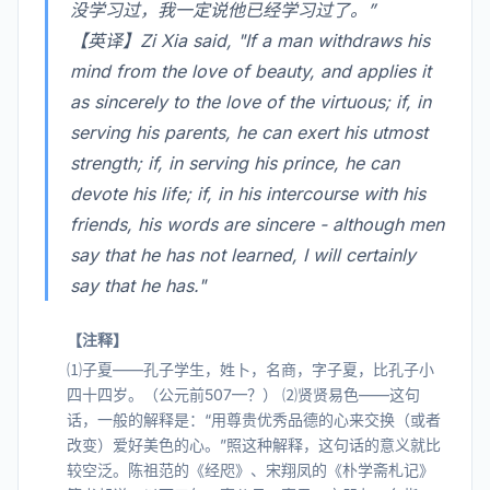
没学习过，我一定说他已经学习过了。”
【英译】Zi Xia said, "If a man withdraws his
mind from the love of beauty, and applies it
as sincerely to the love of the virtuous; if, in
serving his parents, he can exert his utmost
strength; if, in serving his prince, he can
devote his life; if, in his intercourse with his
friends, his words are sincere - although men
say that he has not learned, I will certainly
say that he has."
【注释】
⑴子夏——孔子学生，姓卜，名商，字子夏，比孔子小
四十四岁。（公元前507—？） ⑵贤贤易色——这句
话，一般的解释是：“用尊贵优秀品德的心来交换（或者
改变）爱好美色的心。”照这种解释，这句话的意义就比
较空泛。陈祖范的《经咫》、宋翔凤的《朴学斋札记》