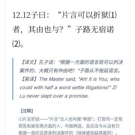
12.12子曰：“片言可以折狱⑴
者，其由也与？”子路无宿诺
⑵。
【译文】孔子说：“根据一方面的语言就可以判决
案件的，大概只有仲由吧！”子路从不拖延诺言。
【英译】The Master said, "Ah! it is You, who
could with half a word settle litigations!" Zi
Lu never slept over a promise.
【注释】
⑴片言折狱——“片言”古人也叫做“单辞”。打官司一定有
原告和被告两方面的人，叫做两造。自古迄今从没有只
根据一造的言辞来判决案件的（除掉被告缺席裁判）。