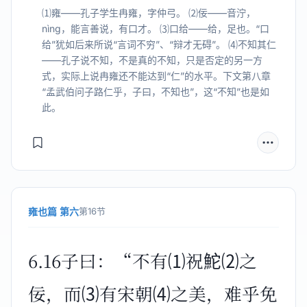
⑴雍——孔子学生冉雍，字仲弓。 ⑵佞——音泞，
nìng，能言善说，有口才。 ⑶口给——给，足也。“口
给”犹如后来所说“言词不穷”、“辩才无碍”。 ⑷不知其仁
——孔子说不知，不是真的不知，只是否定的另一方
式，实际上说冉雍还不能达到“仁”的水平。下文第八章
“孟武伯问子路仁乎，子曰，不知也”，这“不知”也是如
此。
雍也篇 第六
第16节
6.16子曰：“不有⑴祝鮀⑵之
佞，而⑶有宋朝⑷之美，难乎免