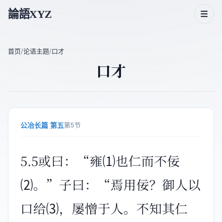
論語XYZ
首页
/
论语主题
/
口才
口才
论语二十篇
论语人物
论语主题
公冶长篇 第五
第5节
论语成语
5.5或曰：“雍⑴也仁而不佞
⑵。”子曰：“焉用佞？御人以
口给⑶，屡憎于人。不知其仁