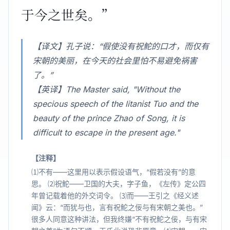
于今之世矣。”
【译文】孔子说：“假使没有祝鮀的口才，而仅有
宋朝的美丽，在今天的社会里怕不易避免祸害
了。”
【英译】The Master said, "Without the
specious speech of the litanist Tuo and the
beauty of the prince Zhao of Song, it is
difficult to escape in the present age."
【注释】
⑴不有——这里用以表示假设语气，“假若没有”的意
思。 ⑵祝鮀——卫国的大夫，字子鱼，《左传》定公四
年曾记载着他的外交词令。 ⑶而——王引之《经义述
闻》云：“而犹与也，言有祝鮀之佞与有宋朝之美也。”
很多人同意这种讲法，但我终嫌“不有祝鮀之佞，与有宋