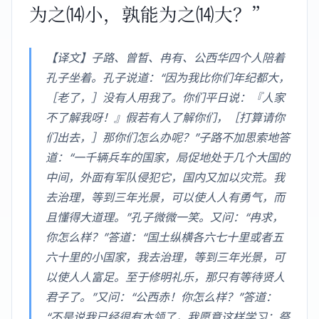
为之⒁小，孰能为之⒁大？”
【译文】子路、曾晳、冉有、公西华四个人陪着
孔子坐着。孔子说道：“因为我比你们年纪都大，
［老了，］没有人用我了。你们平日说：『人家
不了解我呀！』假若有人了解你们，［打算请你
们出去，］那你们怎么办呢？”子路不加思索地答
道：“一千辆兵车的国家，局促地处于几个大国的
中间，外面有军队侵犯它，国内又加以灾荒。我
去治理，等到三年光景，可以使人人有勇气，而
且懂得大道理。”孔子微微一笑。又问：“冉求，
你怎么样？”答道：“国土纵横各六七十里或者五
六十里的小国家，我去治理，等到三年光景，可
以使人人富足。至于修明礼乐，那只有等待贤人
君子了。”又问：“公西赤！你怎么样？”答道：
“不是说我已经很有本领了，我愿意这样学习：祭