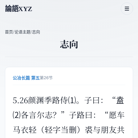
論語XYZ
首页
/
论语主题
/
志向
志向
论语二十篇
论语人物
论语主题
公冶长篇 第五
第26节
论语成语
5.26颜渊季路侍⑴。子曰：“盍
⑵各言尔志？”子路曰：“愿车
马衣轻（轻字当删）裘与朋友共