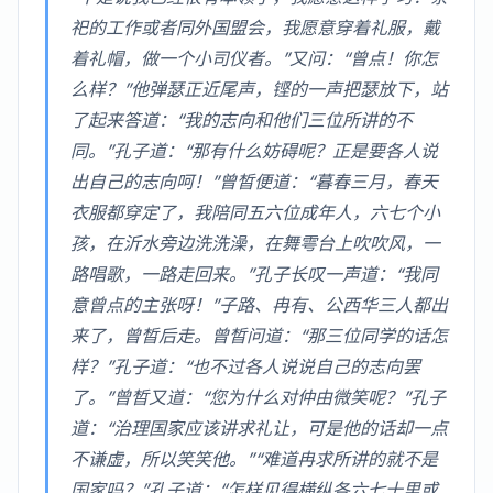
祀的工作或者同外国盟会，我愿意穿着礼服，戴
着礼帽，做一个小司仪者。”又问：“曾点！你怎
么样？”他弹瑟正近尾声，铿的一声把瑟放下，站
了起来答道：“我的志向和他们三位所讲的不
同。”孔子道：“那有什么妨碍呢？正是要各人说
出自己的志向呵！”曾晳便道：“暮春三月，春天
衣服都穿定了，我陪同五六位成年人，六七个小
孩，在沂水旁边洗洗澡，在舞雩台上吹吹风，一
路唱歌，一路走回来。”孔子长叹一声道：“我同
意曾点的主张呀！”子路、冉有、公西华三人都出
来了，曾晳后走。曾晳问道：“那三位同学的话怎
样？”孔子道：“也不过各人说说自己的志向罢
了。”曾晳又道：“您为什么对仲由微笑呢？”孔子
道：“治理国家应该讲求礼让，可是他的话却一点
不谦虚，所以笑笑他。”“难道冉求所讲的就不是
国家吗？”孔子道：“怎样见得横纵各六七十里或