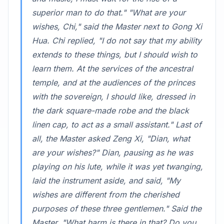
superior man to do that." "What are your
wishes, Chi," said the Master next to Gong Xi
Hua. Chi replied, "I do not say that my ability
extends to these things, but I should wish to
learn them. At the services of the ancestral
temple, and at the audiences of the princes
with the sovereign, I should like, dressed in
the dark square-made robe and the black
linen cap, to act as a small assistant." Last of
all, the Master asked Zeng Xi, "Dian, what
are your wishes?" Dian, pausing as he was
playing on his lute, while it was yet twanging,
laid the instrument aside, and said, "My
wishes are different from the cherished
purposes of these three gentlemen." Said the
Master, "What harm is there in that? Do you