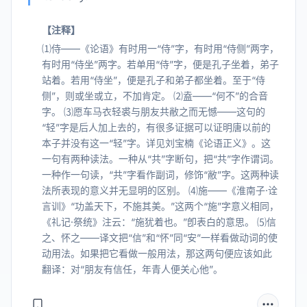
【注释】
⑴侍——《论语》有时用一“侍”字，有时用“侍侧”两字，
有时用“侍坐”两字。若单用“侍”字，便是孔子坐着，弟子
站着。若用“侍坐”，便是孔子和弟子都坐着。至于“侍
侧”，则或坐或立，不加肯定。 ⑵盍——“何不”的合音
字。 ⑶愿车马衣轻裘与朋友共敝之而无憾——这句的
“轻”字是后人加上去的，有很多证据可以证明唐以前的
本子并没有这一“轻”字。详见刘宝楠《论语正义》。这
一句有两种读法。一种从“共”字断句，把“共”字作谓词。
一种作一句读，“共”字看作副词，修饰“敝”字。这两种读
法所表现的意义并无显明的区别。 ⑷施——《淮南子·诠
言训》“功盖天下，不施其美。”这两个“施”字意义相同，
《礼记·祭统》注云：“施犹着也。”卽表白的意思。 ⑸信
之、怀之——译文把“信”和“怀”同“安”一样看做动词的使
动用法。如果把它看做一般用法，那这两句便应该如此
翻译：对“朋友有信任，年青人便关心他”。