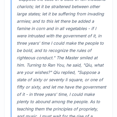
chariots; let it be straitened between other
large states; let it be suffering from invading
armies; and to this let there be added a
famine in corn and in all vegetables - if I
were intrusted with the government of it, in
three years' time I could make the people to
be bold, and to recognize the rules of
righteous conduct." The Master smiled at
him. Turning to Ran You, he said, "Qiu, what
are your wishes?" Qiu replied, "Suppose a
state of sixty or seventy li square, or one of
fifty or sixty, and let me have the government
of it - in three years' time, I could make
plenty to abound among the people. As to
teaching them the principles of propriety,
and music, I must wait for the rise of a