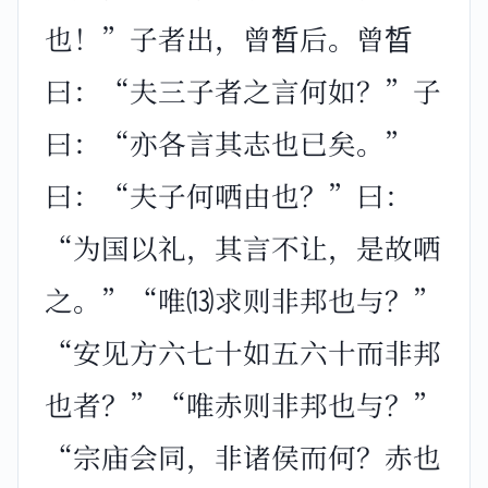
也！”子者出，曾晳后。曾晳
曰：“夫三子者之言何如？”子
曰：“亦各言其志也已矣。”
曰：“夫子何哂由也？”曰：
“为国以礼，其言不让，是故哂
之。”“唯⒀求则非邦也与？”
“安见方六七十如五六十而非邦
也者？”“唯赤则非邦也与？”
“宗庙会同，非诸侯而何？赤也