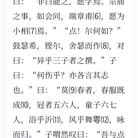
曰：“非曰能之，愿学焉。宗庙
之事，如会同，端章甫⑹，愿为
小相⑺焉。”“点！尔何如？”
鼓瑟希，铿尔，舍瑟而作⑻，对
曰：“异乎三子者之撰。”子
曰：“何伤乎？亦各言其志
也。”曰：“莫⑼春者，春服既
成⑽，冠者五六人，童子六七
人，浴乎沂⑾，风乎舞雩⑿，咏
而归。”子喟然叹曰：“吾与点