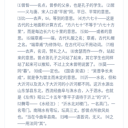
⑴曾晳——名点，曾参的父亲，也是孔子的学生。 ⑵居
——义与唐、宋人口语“平居”同，平日、平常的意思。
⑶比——去声，bì，等到的意思。 ⑷方六七十——这是
古代的土地面积计算方式，“方六七十”不等于“六七十方
里”，而是每边长六七十里的意思。 ⑸如——或者的意
思。 ⑹端章甫——端，古代礼服之名；章甫，古代礼帽
之名。“端章甫”为修饰句，在古代可以不用动词。 ⑺相
——去声，名词，赞礼之人。 ⑻舍瑟而作——作，站起
来的意思。曾点答孔子之问站了起来，其它学生也同样
站了起来可以推知，不过上文未曾明说罢了。 ⑼莫——
同“暮”。 ⑽成——定也。《国语·吴语》：“吴晋争长未
成”，就是争为盟主而未定的意思。 ⑾沂——水名，但和
大沂河以及流入于大沂河的小沂河都不同。这沂水源出
山东邹县东北，西流经曲阜与洙水合，入于泗水。也就
是《左传》昭公二十五年“季平子请待于沂上”的“沂”。
⑿舞雩——《水经注》：“沂水北对稷门，一名高门，一
名雩门。南隔水有雩坛，坛高三丈。卽曾点所欲风处
也。”当在今曲阜县南。 ⒀唯——语首词，无义。 ⒁之
——用法同“其”。