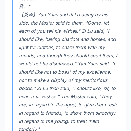
我。”
【英译】Yan Yuan and Ji Lu being by his
side, the Master said to them, "Come, let
each of you tell his wishes." Zi Lu said, "I
should like, having chariots and horses, and
light fur clothes, to share them with my
friends, and though they should spoil them, I
would not be displeased." Yan Yuan said, "I
should like not to boast of my excellence,
nor to make a display of my meritorious
deeds." Zi Lu then said, "I should like, sir, to
hear your wishes." The Master said, "They
are, in regard to the aged, to give them rest;
in regard to friends, to show them sincerity;
in regard to the young, to treat them
tenderly."