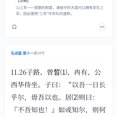
【注释】
⑴三军——周朝的制度，诸侯中的大国可以拥有军队三
军。因此便用“三军”作军队的通称。
先进篇 第十一
第26节
11.26子路、曾晳⑴、冉有、公
西华侍坐。子曰：“以吾一日长
乎尔，毋吾以也。居⑵则曰：
『不吾知也！』如或知尔，则何