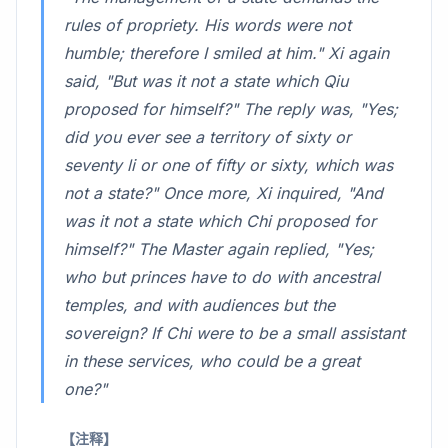
rules of propriety. His words were not
humble; therefore I smiled at him." Xi again
said, "But was it not a state which Qiu
proposed for himself?" The reply was, "Yes;
did you ever see a territory of sixty or
seventy li or one of fifty or sixty, which was
not a state?" Once more, Xi inquired, "And
was it not a state which Chi proposed for
himself?" The Master again replied, "Yes;
who but princes have to do with ancestral
temples, and with audiences but the
sovereign? If Chi were to be a small assistant
in these services, who could be a great
one?"
【注释】