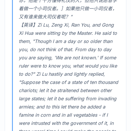
赤，他是个十分懂得礼仪的人，但他只说愿意学
着做一个小司仪者。］如果他只做一小司仪者，
又有谁来做大司仪者呢？”
【英译】Zi Lu, Zeng Xi, Ran You, and Gong
Xi Hua were sitting by the Master. He said to
them, "Though I am a day or so older than
you, do not think of that. From day to day
you are saying, 'We are not known.' If some
ruler were to know you, what would you like
to do?" Zi Lu hastily and lightly replied,
"Suppose the case of a state of ten thousand
chariots; let it be straitened between other
large states; let it be suffering from invading
armies; and to this let there be added a
famine in corn and in all vegetables - if I
were intrusted with the government of it, in