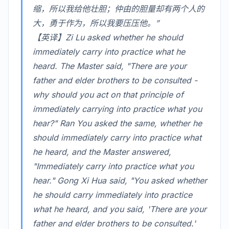
缩，所以我给他壮胆；仲由的胆量却有两个人的
大，勇于作为，所以我要压压他。”
【英译】Zi Lu asked whether he should
immediately carry into practice what he
heard. The Master said, "There are your
father and elder brothers to be consulted -
why should you act on that principle of
immediately carrying into practice what you
hear?" Ran You asked the same, whether he
should immediately carry into practice what
he heard, and the Master answered,
"Immediately carry into practice what you
hear." Gong Xi Hua said, "You asked whether
he should carry immediately into practice
what he heard, and you said, 'There are your
father and elder brothers to be consulted.'