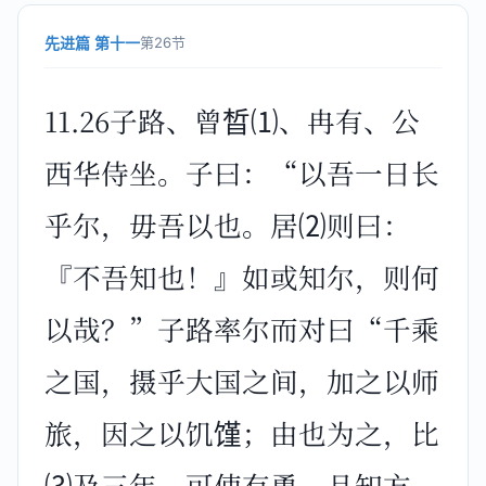
先进篇 第十一
第26节
11.26子路、曾晳⑴、冉有、公
西华侍坐。子曰：“以吾一日长
乎尔，毋吾以也。居⑵则曰：
『不吾知也！』如或知尔，则何
以哉？”子路率尔而对曰“千乘
之国，摄乎大国之间，加之以师
旅，因之以饥馑；由也为之，比
⑶及三年，可使有勇，且知方