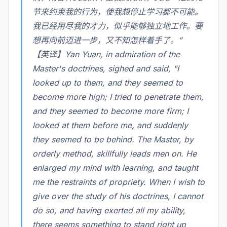
节来约束我的行为，使我想停止学习都不可能。
我已经用尽我的才力，似乎能够独立地工作。要
想再向前迈进一步，又不知怎样着手了。”
【英译】Yan Yuan, in admiration of the
Master's doctrines, sighed and said, "I
looked up to them, and they seemed to
become more high; I tried to penetrate them,
and they seemed to become more firm; I
looked at them before me, and suddenly
they seemed to be behind. The Master, by
orderly method, skillfully leads men on. He
enlarged my mind with learning, and taught
me the restraints of propriety. When I wish to
give over the study of his doctrines, I cannot
do so, and having exerted all my ability,
there seems something to stand right up