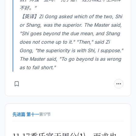
不好。”
【英译】Zi Gong asked which of the two, Shi
or Shang, was the superior. The Master said,
"Shi goes beyond the due mean, and Shang
does not come up to it." "Then," said Zi
Gong, "the superiority is with Shi, I suppose."
The Master said, "To go beyond is as wrong
as to fall short."
先进篇 第十一
第17节