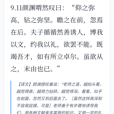
9.11颜渊喟然叹曰：“仰之弥
高，钻之弥坚。瞻之在前，忽焉
在后。夫子循循然善诱人，博我
以文，约我以礼，欲罢不能。既
竭吾才，如有所立卓尔。虽欲从
之，末由也已。”
【译文】颜渊感叹着说：“老师之道，越抬头看，
越觉得高；越用力钻研，越觉得深。看看，似乎
在前面，忽然又到后面去了。［虽然这样高深和
不容易捉摸，可是］老师善于有步骤地诱导我
们，用各种文献来丰富我的知识，又用一定的礼