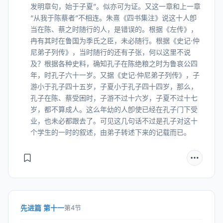
发明章句，始于子夏”。似亦可为证。又这一章和上一章
“从我于陈蔡者”不相连。朱熹《四书集注》说这十人卽
当在陈、蔡之时随行的人，是错误的。根据《左传》，
冉有其时在鲁国为季氏之臣，未必随行。根据《史记·仲
尼弟子列传》，当时随行的还有子张，何以这里不说
及？根据各种史料，确知孔子在陈绝粮之时为鲁哀公四
年，时孔子六十一岁。又据《史记·仲尼弟子列传》，子
游小于孔子四十五岁，子夏小于孔子四十四岁，那么，
孔子在陈、蔡受困时，子游不过十六岁，子夏不过十七
岁，都不算成人。这么年幼的人卽使已经在孔子门下受
业，也未必都跟去了。可见这几句话不过是孔子对这十
个学生的一时的叙述，由弟子转述下来的记载而已。
先进篇 第十一
第4节