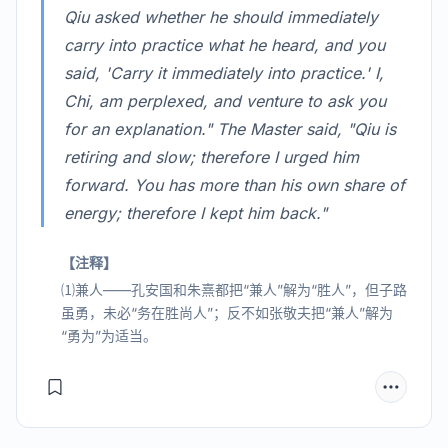
Qiu asked whether he should immediately
carry into practice what he heard, and you
said, 'Carry it immediately into practice.' I,
Chi, am perplexed, and venture to ask you
for an explanation." The Master said, "Qiu is
retiring and slow; therefore I urged him
forward. You has more than his own share of
energy; therefore I kept him back."
【注释】
⑴兼人——孔安国和朱熹都把“兼人”解为“胜人”，但子路
虽勇，未必“务在胜尚人”；反不如张敬夫把“兼人”解为
“勇为”为适当。