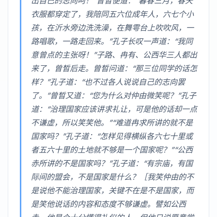
出自己的志向呵！”曾晳便道：“暮春三月，春天
衣服都穿定了，我陪同五六位成年人，六七个小
孩，在沂水旁边洗洗澡，在舞雩台上吹吹风，一
路唱歌，一路走回来。”孔子长叹一声道：“我同
意曾点的主张呀！”子路、冉有、公西华三人都出
来了，曾晳后走。曾晳问道：“那三位同学的话怎
样？”孔子道：“也不过各人说说自己的志向罢
了。”曾晳又道：“您为什么对仲由微笑呢？”孔子
道：“治理国家应该讲求礼让，可是他的话却一点
不谦虚，所以笑笑他。”“难道冉求所讲的就不是
国家吗？”孔子道：“怎样见得横纵各六七十里或
者五六十里的土地就不够是一个国家呢？”“公西
赤所讲的不是国家吗？”孔子道：“有宗庙，有国
际间的盟会，不是国家是什么？［我笑仲由的不
是说他不能治理国家，关键不在是不是国家，而
是笑他说话的内容和态度不够谦虚。譬如公西