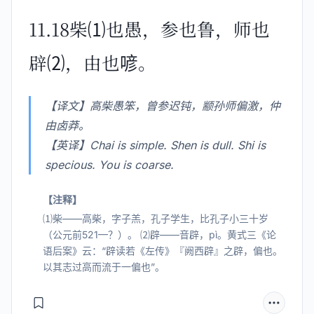
11.18柴⑴也愚，参也鲁，师也
辟⑵，由也喭。
【译文】高柴愚笨，曾参迟钝，颛孙师偏激，仲
由卤莽。
【英译】Chai is simple. Shen is dull. Shi is
specious. You is coarse.
【注释】
⑴柴——高柴，字子羔，孔子学生，比孔子小三十岁
（公元前521—？）。 ⑵辟——音辟，pì。黄式三《论
语后案》云：“辟读若《左传》『阙西辟』之辟，偏也。
以其志过高而流于一偏也”。