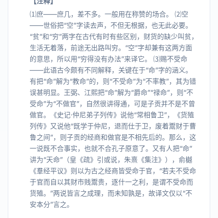
【注释】
⑴庶——庶几，差不多。一般用在称赞的场合。 ⑵空
——世俗把“空”字读去声，不但无根据，也无此必要。
“贫”和“穷”两字在古代有时有些区别，财货的缺少叫贫，
生活无着落，前途无出路叫穷。“空”字却兼有这两方面
的意思，所以用“穷得没有办法”来译它。 ⑶赐不受命
——此语古今颇有不同解释，关键在于“命”字的涵义。
有把“命”解为“教命”的，则“不受命”为“不率教”，其为错
误甚明显。王弼、江熙把“命”解为“爵命”“禄命”，则“不
受命”为“不做官”，自然很讲得通，可是子贡并不是不曾
做官。《史记·仲尼弟子列传》说他“常相鲁卫”，《货殖
列传》又说他“既学于仲尼，退而仕于卫，废着鬻财于曹
鲁之间”，则子贡的经商和做官是不相先后的。那么，这
一说既不合事实，也就不合孔子原意了。又有人把“命”
讲为“天命”（皇《疏》引或说，朱熹《集注》），俞樾
《羣经平议》则以为古之经商皆受命于官，“若夫不受命
于官而自以其财市贱鬻贵，逐什一之利，是谓不受命而
货殖。”两说皆言之成理，而未知孰是，故译文仅以“不
安本分”言之。