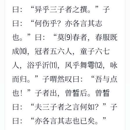
曰：“异乎三子者之撰。”子
曰：“何伤乎？亦各言其志
也。”曰：“莫⑼春者，春服既
成⑽，冠者五六人，童子六七
人，浴乎沂⑾，风乎舞雩⑿，咏
而归。”子喟然叹曰：“吾与点
也！”子者出，曾晳后。曾晳
曰：“夫三子者之言何如？”子
曰：“亦各言其志也已矣。”