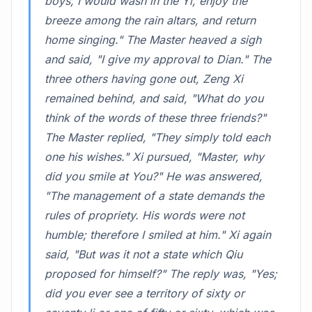
boys, I would wash in the Yi, enjoy the
breeze among the rain altars, and return
home singing." The Master heaved a sigh
and said, "I give my approval to Dian." The
three others having gone out, Zeng Xi
remained behind, and said, "What do you
think of the words of these three friends?"
The Master replied, "They simply told each
one his wishes." Xi pursued, "Master, why
did you smile at You?" He was answered,
"The management of a state demands the
rules of propriety. His words were not
humble; therefore I smiled at him." Xi again
said, "But was it not a state which Qiu
proposed for himself?" The reply was, "Yes;
did you ever see a territory of sixty or