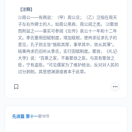
【注释】
⑴周公——有两说：（甲）周公旦；（乙）泛指在周天
子左右作卿士的人，如周公黑肩、周公阅之类。 ⑵聚敛
而附益之——事实可参阅《左传》哀公十一年和十二年
文。季氏要用田赋制度，增加赋税，使冉求征求孔子的
意见，孔子则主张“施取其厚，事举其中，敛从其薄”。
结果冉求仍旧听从季氏，实行田赋制度。聚敛，《礼记·
大学》说：“百乘之家，不畜聚敛之臣。与其有聚敛之
臣，宁有盗臣。”可见儒家为了维护统治，反对对人民的
过分剥削。其思想渊源或者本于此章。
先进篇 第十一
第19节