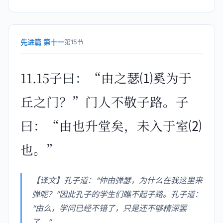
先进篇 第十一
第15节
11.15子曰：“由之瑟⑴奚为于
丘之门？”门人不敬子路。子
曰：“由也升堂矣，未入于室⑵
也。”
【译文】孔子道：“仲由弹瑟，为什么在我这里来
弹呢？”因此孔子的学生们瞧不起子路。孔子道：
“由么，学问已经不错了，只是还不够精深罢
了。”