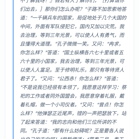
不了解我呀！』假若有人了解你们，［打算请你
们出去，］那你们怎么办呢？”子路不加思索地答
道：“一千辆兵车的国家，局促地处于几个大国的
中间，外面有军队侵犯它，国内又加以灾荒。我
去治理，等到三年光景，可以使人人有勇气，而
且懂得大道理。”孔子微微一笑。又问：“冉求，
你怎么样？”答道：“国土纵横各六七十里或者五
六十里的小国家，我去治理，等到三年光景，可
以使人人富足。至于修明礼乐，那只有等待贤人
君子了。”又问：“公西赤！你怎么样？”答道：
“不是说我已经很有本领了，我愿意这样学习：祭
祀的工作或者同外国盟会，我愿意穿着礼服，戴
着礼帽，做一个小司仪者。”又问：“曾点！你怎
么样？”他弹瑟正近尾声，铿的一声把瑟放下，站
了起来答道：“我的志向和他们三位所讲的不
同。”孔子道：“那有什么妨碍呢？正是要各人说