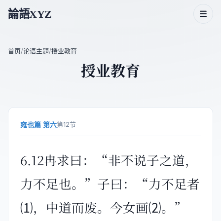
論語XYZ
首页
/
论语主题
/
授业教育
授业教育
论语二十篇
论语人物
论语主题
雍也篇 第六
第12节
论语成语
6.12冉求曰：“非不说子之道，
力不足也。”子曰：“力不足者
⑴，中道而废。今女画⑵。”