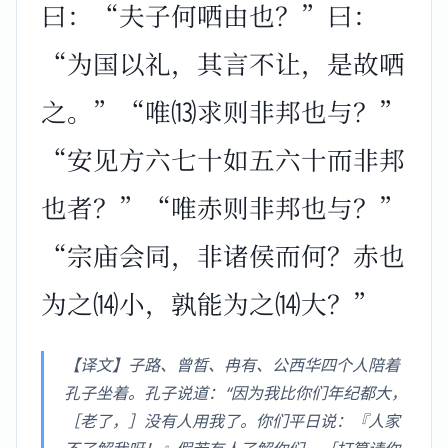
曰：“夫子何哂由也？”曰：
“为国以礼，其言不让，是故哂
之。”“唯⒀求则非邦也与？”
“安见方六七十如五六十而非邦
也者？”“唯赤则非邦也与？”
“宗庙会同，非诸侯而何？赤也
为之⒁小，孰能为之⒁大？”
【译文】子路、曾晳、冉有、公西华四个人陪着
孔子坐着。孔子说道：“因为我比你们年纪都大，
［老了，］没有人用我了。你们平日说：『人家