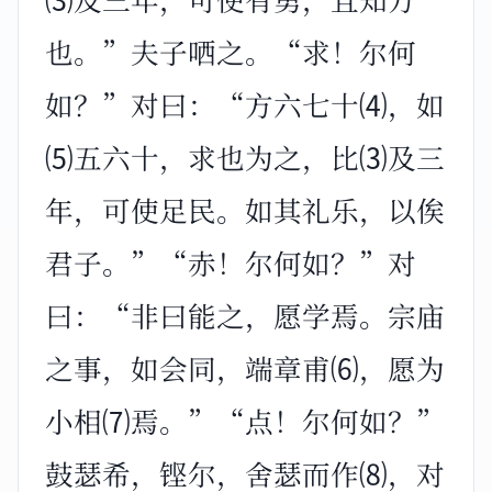
也。”夫子哂之。“求！尔何
如？”对曰：“方六七十⑷，如
⑸五六十，求也为之，比⑶及三
年，可使足民。如其礼乐，以俟
君子。”“赤！尔何如？”对
曰：“非曰能之，愿学焉。宗庙
之事，如会同，端章甫⑹，愿为
小相⑺焉。”“点！尔何如？”
鼓瑟希，铿尔，舍瑟而作⑻，对